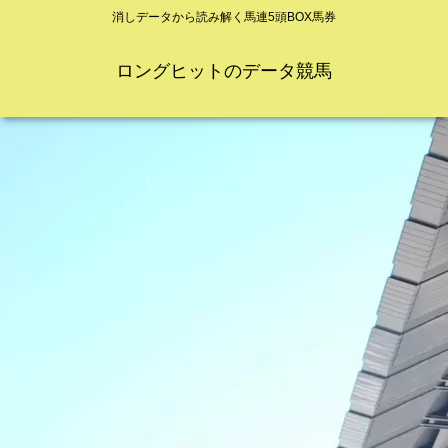
消しデータから読み解く馬連5頭BOX馬券
ロングヒットのデータ競馬