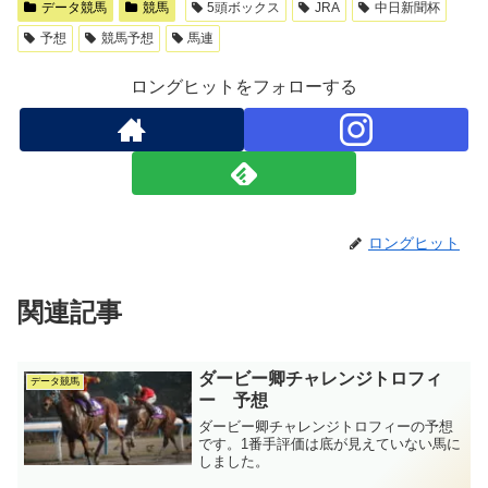
データ競馬
競馬
5頭ボックス
JRA
中日新聞杯
予想
競馬予想
馬連
ロングヒットをフォローする
ロングヒット
関連記事
ダービー卿チャレンジトロフィ
データ競馬
ー 予想
ダービー卿チャレンジトロフィーの予想
です。1番手評価は底が見えていない馬に
しました。