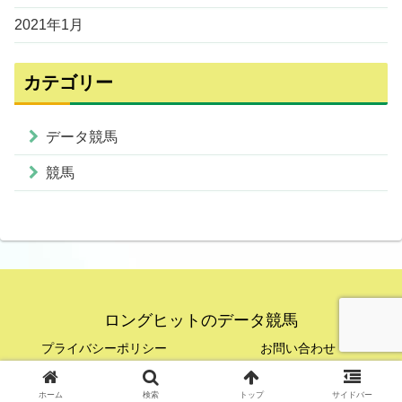
2021年1月
カテゴリー
データ競馬
競馬
ロングヒットのデータ競馬
プライバシーポリシー
お問い合わせ
© 2020 ロングヒットのデータ競馬.
ホーム
検索
トップ
サイドバー