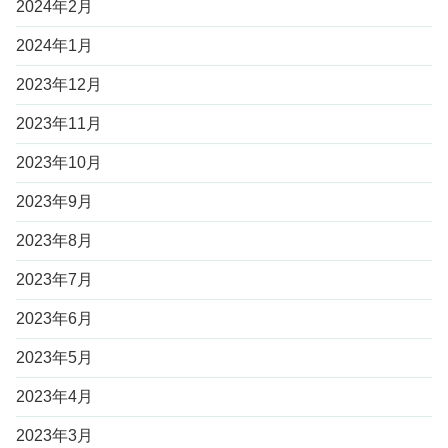
2024年2月
2024年1月
2023年12月
2023年11月
2023年10月
2023年9月
2023年8月
2023年7月
2023年6月
2023年5月
2023年4月
2023年3月