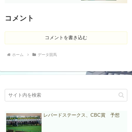
コメント
コメントを書き込む
ホーム
データ競馬
レパードステークス、CBC賞 予想