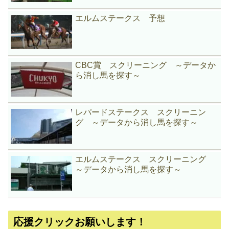
エルムステークス 予想
CBC賞 スクリーニング ～データか
ら消し馬を探す～
レパードステークス スクリーニン
グ ～データから消し馬を探す～
エルムステークス スクリーニング
～データから消し馬を探す～
応援クリックお願いします！