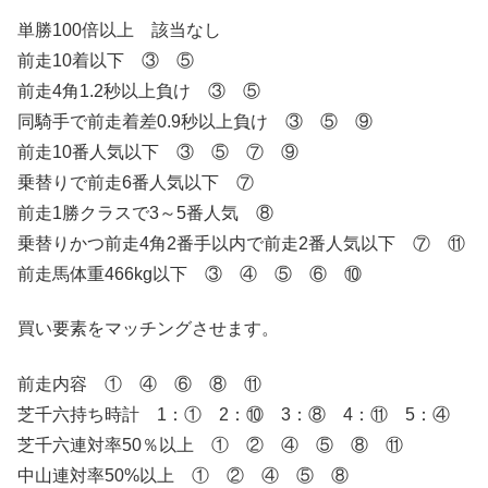
単勝100倍以上 該当なし
前走10着以下 ③ ⑤
前走4角1.2秒以上負け ③ ⑤
同騎手で前走着差0.9秒以上負け ③ ⑤ ⑨
前走10番人気以下 ③ ⑤ ⑦ ⑨
乗替りで前走6番人気以下 ⑦
前走1勝クラスで3～5番人気 ⑧
乗替りかつ前走4角2番手以内で前走2番人気以下 ⑦ ⑪
前走馬体重466kg以下 ③ ④ ⑤ ⑥ ⑩
買い要素をマッチングさせます。
前走内容 ① ④ ⑥ ⑧ ⑪
芝千六持ち時計 1：① 2：⑩ 3：⑧ 4：⑪ 5：④
芝千六連対率50％以上 ① ② ④ ⑤ ⑧ ⑪
中山連対率50%以上 ① ② ④ ⑤ ⑧