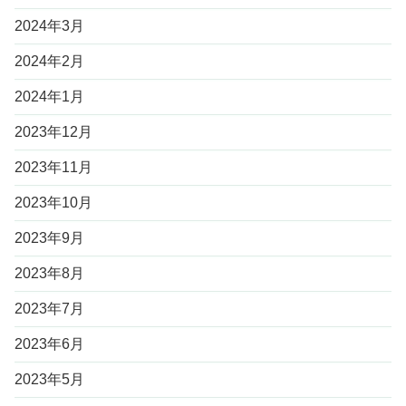
2024年3月
2024年2月
2024年1月
2023年12月
2023年11月
2023年10月
2023年9月
2023年8月
2023年7月
2023年6月
2023年5月