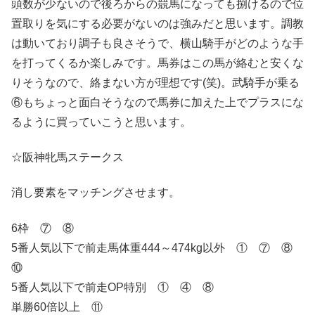
頭数が少ないので後ろからの競馬になっても捌けるので位
置取りを気にする必要がないのは強みだと思います。調教
は動いており調子も良さそうで、横山騎手がどのような手
を打ってくるか楽しみです。馬券はこの馬が絡むと安くな
りそうなので、絡まない方が理想です(笑)。武騎手が乗る
⑥もちょっと面白そうなので馬券に加えた上でプラスにな
るように買っていこうと思います。
☆阪神牝馬ステークス
消し要素をマッチングさせます。
6枠 ⑦ ⑧
5番人気以下で前走馬体重444～474kg以外 ① ⑦ ⑧
⑩
5番人気以下で前走OP特別 ① ④ ⑧
単勝60倍以上 ⑪