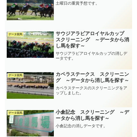
土曜日の重賞予想です。
サウジアラビアロイヤルカップ
データ競馬
スクリーニング ～データから消
し馬を探す～
サウジアラビアロイヤルカップの消しデ
ータです。
カペラステークス スクリーニン
データ競馬
グ ～データから消し馬を探す～
カペラステークスのスクリーニングをア
ップしました。
小倉記念 スクリーニング ～デ
データ競馬
ータから消し馬を探す～
小倉記念の消しデータです。