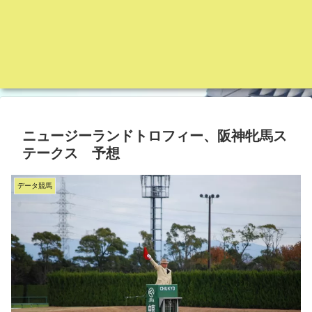
ニュージーランドトロフィー、阪神牝馬ス
テークス 予想
データ競馬