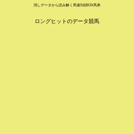
消しデータから読み解く馬連5頭BOX馬券
ロングヒットのデータ競馬