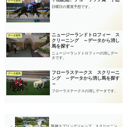
データ競馬
日曜日の重賞予想です。
ニュージーランドトロフィー ス
データ競馬
クリーニング ～データから消し
馬を探す～
ニュージーランドトロフィーの消しデー
タです。
フローラステークス スクリーニ
データ競馬
ング ～データから消し馬を探す
～
フローラステークスの消しデータです。
阪神スプリングジャンプ スクリーニン