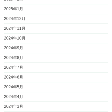
2025年1月
2024年12月
2024年11月
2024年10月
2024年9月
2024年8月
2024年7月
2024年6月
2024年5月
2024年4月
2024年3月