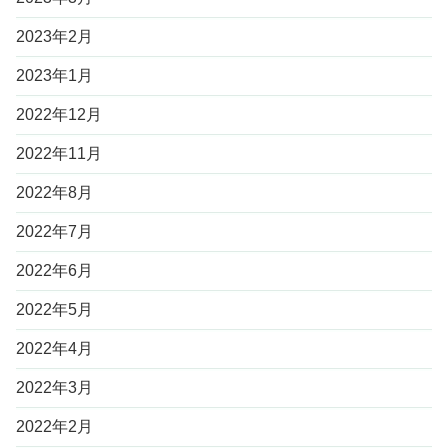
2023年2月
2023年1月
2022年12月
2022年11月
2022年8月
2022年7月
2022年6月
2022年5月
2022年4月
2022年3月
2022年2月