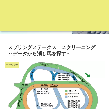
スプリングステークス スクリーニング
～データから消し馬を探す～
データ競馬