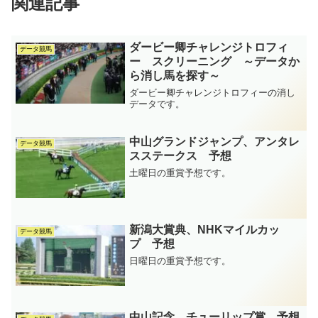
関連記事
ダービー卿チャレンジトロフィ
データ競馬
ー スクリーニング ～データか
ら消し馬を探す～
ダービー卿チャレンジトロフィーの消し
データです。
中山グランドジャンプ、アンタレ
データ競馬
スステークス 予想
土曜日の重賞予想です。
新潟大賞典、NHKマイルカッ
データ競馬
プ 予想
日曜日の重賞予想です。
中山記念、チューリップ賞 予想