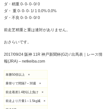
ダ・稍重 0- 0- 0- 0/ 0
ダ・ 重 0- 0- 0- 1/ 1 0.0% 0.0%
ダ・不良 0- 0- 0- 0/ 0
前走芝稍重と重は連対がありません。
おさらいです。
2017/09/24 阪神 11R 神戸新聞杯(G2) / 出馬表｜レース情
報(JRA) – netkeiba.com
単勝50倍以上 ×
乗替りで間隔7～30週 ×
前走着差1.4秒以上負け ×
前走より斤量1～1.5kg減 ×