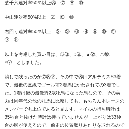
芝千六連対率50％以上③ ⑦ ⑧ ⑩
中山連対率50%以上 ② ⑧ ⑩
右回り連対率50％以上 ② ③ ⑥ ⑧ ⑨ ⑩ ⑪
⑫ ⑮
以上を考慮した買い目は、◎⑧、○⑨、▲②、△⑩、
×⑦ としました。
消しで残ったのが⑦⑧⑮、その中で⑧はアルテミスS3着
で、最後の直線でゴール前2着馬にかわされての3着でし
た。1着は後の最優秀2歳牝馬になった馬なので、その実
力は同年代の他の牝馬に比較しても、もちろん本レースの
メンバーでも上位であると見ます。マイルの持ち時計は
35秒台と抜けた時計は持っていませんが、上がりは33秒
台の脚が使えるので、前走の位置取りあたりを取れるので