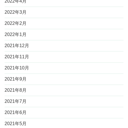
2022年4月
2022年3月
2022年2月
2022年1月
2021年12月
2021年11月
2021年10月
2021年9月
2021年8月
2021年7月
2021年6月
2021年5月