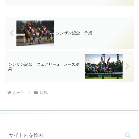
シンザン記念 予想
シンザン記念、フェアリーS レース結
果
ホーム
競馬