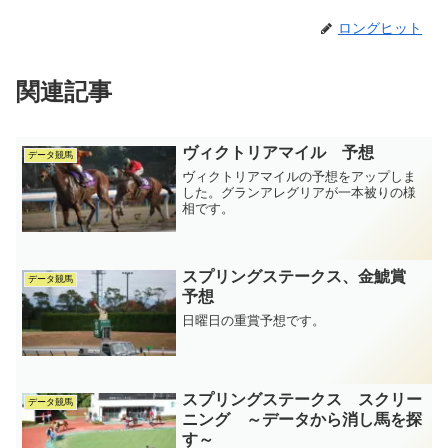
ロングヒット
関連記事
ヴィクトリアマイル 予想
データ競馬
ヴィクトリアマイルの予想をアップしま
した。グランアレグリアが一本被りの様
相です。
スプリングステークス、金鯱賞
データ競馬
予想
日曜日の重賞予想です。
スプリングステークス スクリー
データ競馬
ニング ～データから消し馬を探
す～