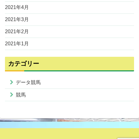
2021年4月
2021年3月
2021年2月
2021年1月
カテゴリー
データ競馬
競馬