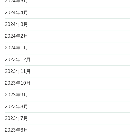
2024年5月
2024年4月
2024年3月
2024年2月
2024年1月
2023年12月
2023年11月
2023年10月
2023年9月
2023年8月
2023年7月
2023年6月