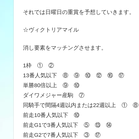
それでは日曜日の重賞を予想していきます。
☆ヴィクトリアマイル
消し要素をマッチングさせます。
1枠 ① ②
13番人気以下 ⑧ ⑨ ⑩ ⑫ ⑯ ⑰
単勝80倍以上 ⑨ ⑩
ダイワメジャー産駒 ⑦
同騎手で間隔4週以内または22週以上 ① ⑧
前走10番人気以下 ⑩
前走G1で3番人気以下 ⑤ ⑬ ⑭
前走G2で7番人気以下 ③ ⑰