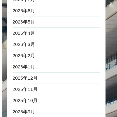
2026年6月
2026年5月
2026年4月
2026年3月
2026年2月
2026年1月
2025年12月
2025年11月
2025年10月
2025年9月