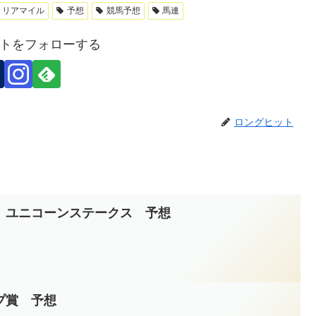
トリアマイル
予想
競馬予想
馬連
トをフォローする
ロングヒット
、ユニコーンステークス 予想
プ賞 予想