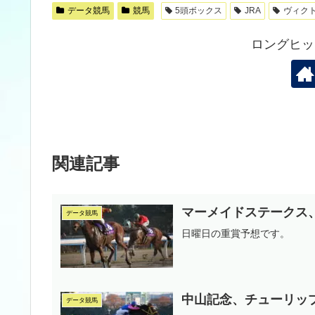
データ競馬
競馬
5頭ボックス
JRA
ヴィク
ロングヒッ
関連記事
マーメイドステークス
データ競馬
日曜日の重賞予想です。
中山記念、チューリッ
データ競馬