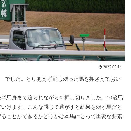
2022.05.14
でした。とりあえず消し残った馬を押さえておい
半馬身まで迫られながらも押し切りました。10歳馬
ていけます。こんな感じで逃がすと結果を残す馬だと
げることができるかどうかは本馬にとって重要な要素