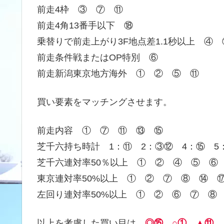
前走4枠 ③ ⑦ ⑪
前走4角13番手以下 ⑱
乗替りで前走上がり3F地点差1.1秒以上 ④
前走条件戦またはOP特別 ⑥
前走新潟東京地方海外 ① ② ⑤ ⑪
買い要素をマッチングさせます。
前走内容 ① ⑦ ⑪ ⑬ ⑮
芝千六持ち時計 1：⑪ 2：③⑫ 4：⑮ 5
芝千六連対率50％以上 ① ② ④ ⑤ ⑥
東京連対率50%以上 ① ② ⑦ ⑧ ⑭ 
左回り連対率50%以上 ① ② ⑥ ⑦ ⑧
以上を考慮した買い目は、
◎⑮、○①、▲⑪、