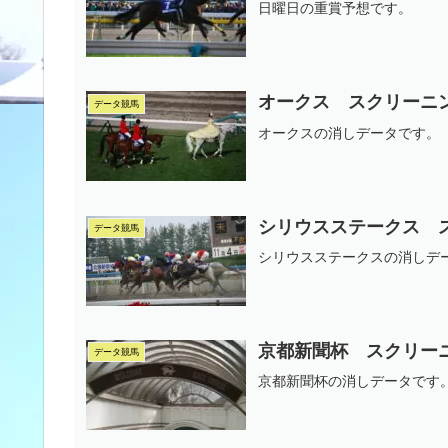
日曜日の重賞予想です。
オークス スクリーニ
データ競馬
オークスの消しデータです。
シリウスステークス 
データ競馬
シリウスステークスの消しデ
京都新聞杯 スクリー
データ競馬
京都新聞杯の消しデータです