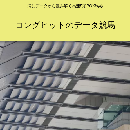
消しデータから読み解く馬連5頭BOX馬券
ロングヒットのデータ競馬