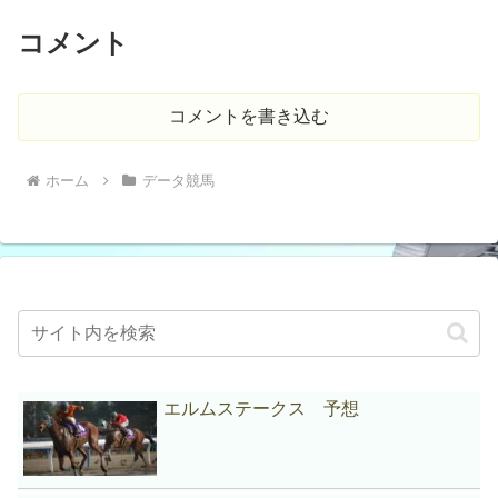
コメント
コメントを書き込む
ホーム
データ競馬
エルムステークス 予想