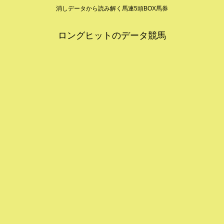
消しデータから読み解く馬連5頭BOX馬券
ロングヒットのデータ競馬