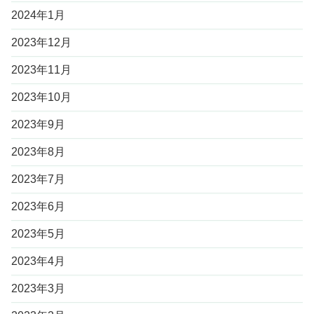
2024年1月
2023年12月
2023年11月
2023年10月
2023年9月
2023年8月
2023年7月
2023年6月
2023年5月
2023年4月
2023年3月