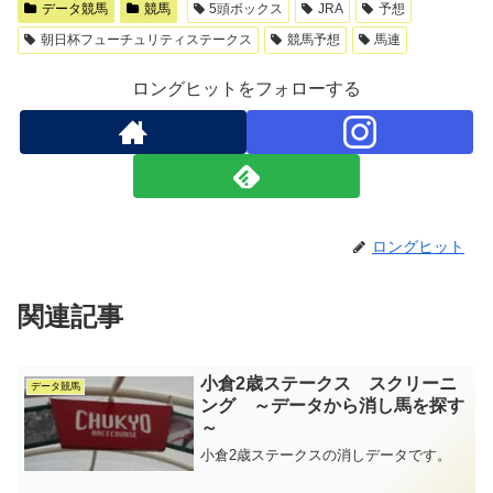
データ競馬
競馬
5頭ボックス
JRA
予想
朝日杯フューチュリティステークス
競馬予想
馬連
ロングヒットをフォローする
ロングヒット
関連記事
小倉2歳ステークス スクリーニ
データ競馬
ング ～データから消し馬を探す
～
小倉2歳ステークスの消しデータです。