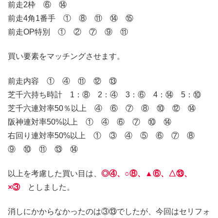
前走2枠 ⑥ ⑭
前走4角1番手 ① ⑧ ⑪ ⑭ ⑮
前走OP特別 ① ② ⑦ ⑨ ⑪
買い要素をマッチングさせます。
前走内容 ① ④ ⑪ ⑫ ⑬
芝千六持ち時計 1：⑧ 2：④ 3：⑥ 4：⑭ 5：⑩
芝千六連対率50％以上 ④ ⑥ ⑦ ⑧ ⑩ ⑫ ⑭
阪神連対率50%以上 ① ④ ⑥ ⑦ ⑩ ⑭
右回り連対率50%以上 ① ③ ④ ⑤ ⑥ ⑦ ⑧
⑨ ⑩ ⑪ ⑬ ⑭
以上を考慮した買い目は、
◎④、○⑧、▲⑥、△⑬、
×③
としました。
消しにかからなかったのは③⑬でしたが、今回はセリフォ