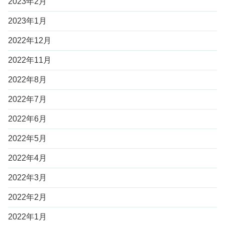
2023年2月
2023年1月
2022年12月
2022年11月
2022年8月
2022年7月
2022年6月
2022年5月
2022年4月
2022年3月
2022年2月
2022年1月