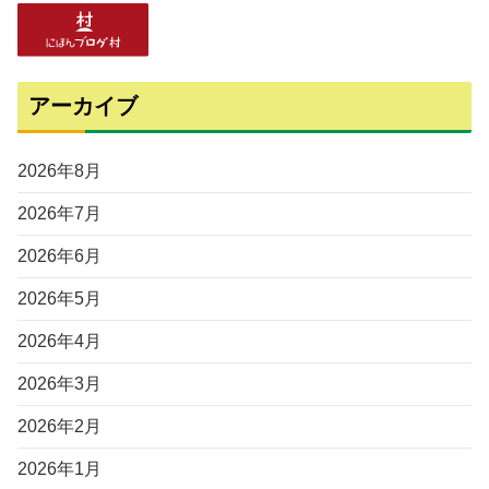
アーカイブ
2026年8月
2026年7月
2026年6月
2026年5月
2026年4月
2026年3月
2026年2月
2026年1月