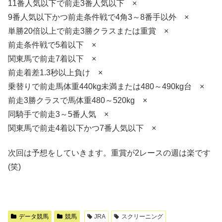
11番人気以下で前走3番人気以下 ×
9番人気以下かつ前走条件戦で4角3～8番手以外 ×
単勝20倍以上で前走3勝クラスまたは重賞 ×
前走条件戦で5着以下 ×
関東馬で前走7着以下 ×
前走着差1.3秒以上負け ×
乗替りで前走馬体重440kg未満または480～490kg台 ×
前走3勝クラスで馬体重480～520kg ×
同騎手で前走3～5番人気 ×
関東馬で前走4着以下かつ7番人気以下 ×
次回は予想をしていきます。重賞が2レースの週は楽です
(笑)
データ競馬
競馬
JRA
スクリーニング