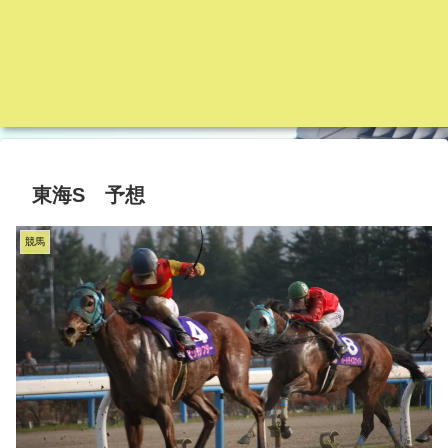
東海S 予想
競馬