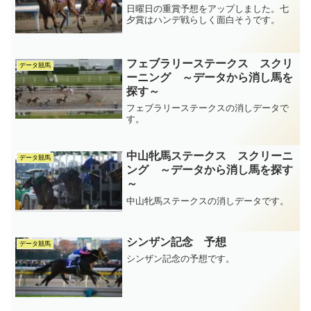
日曜日の重賞予想をアップしました。七
夕賞はハンデ戦らしく面白そうです。
フェブラリーステークス スクリ
データ競馬
ーニング ～データから消し馬を
探す～
フェブラリーステークスの消しデータで
す。
中山牝馬ステークス スクリーニ
データ競馬
ング ～データから消し馬を探す
～
中山牝馬ステークスの消しデータです。
シンザン記念 予想
データ競馬
シンザン記念の予想です。