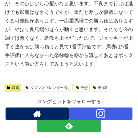
が、その点は少し心配かなと思います。不良まで行けば逃
げでも影響はなさそうですが、重だと差しが優勢になって
くる可能性があります。一応重馬場での勝ち鞍はあります
が、やはり良馬場のほうが動くと思います。それでも今の
調子は悪くなく、調教も上々だったので、ジョッキーが上
手く逃がせば勝ち負けと見て1番手評価です。馬券は5番
手評価に入らなかった②⑭⑮を⑥から流してあとはボック
スという買い方をしてみようと思います。
競馬
ダノンスプレンダー消し
予想
東海S
ロングヒットをフォローする