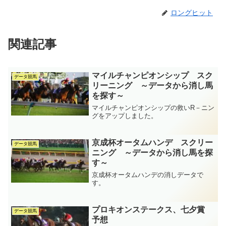
ロングヒット
関連記事
マイルチャンピオンシップ スク
データ競馬
リーニング ～データから消し馬
を探す～
マイルチャンピオンシップの救いR－ニン
グをアップしました。
京成杯オータムハンデ スクリー
データ競馬
ニング ～データから消し馬を探
す～
京成杯オータムハンデの消しデータで
す。
プロキオンステークス、七夕賞
データ競馬
予想