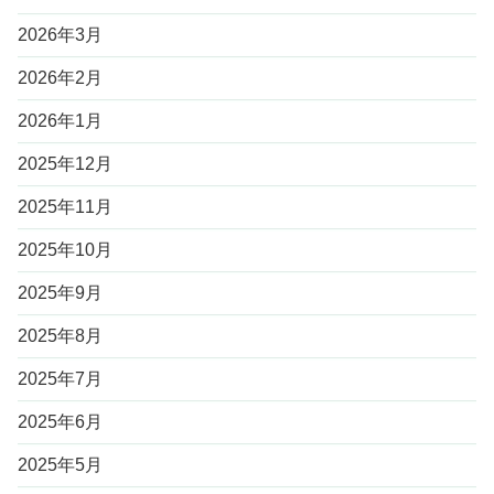
2026年3月
2026年2月
2026年1月
2025年12月
2025年11月
2025年10月
2025年9月
2025年8月
2025年7月
2025年6月
2025年5月