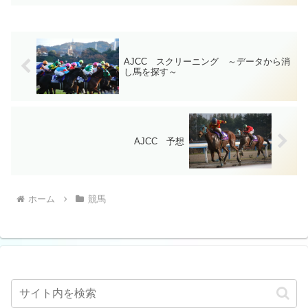
AJCC スクリーニング ～データから消
し馬を探す～
AJCC 予想
ホーム
競馬