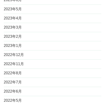
2023年5月
2023年4月
2023年3月
2023年2月
2023年1月
2022年12月
2022年11月
2022年8月
2022年7月
2022年6月
2022年5月