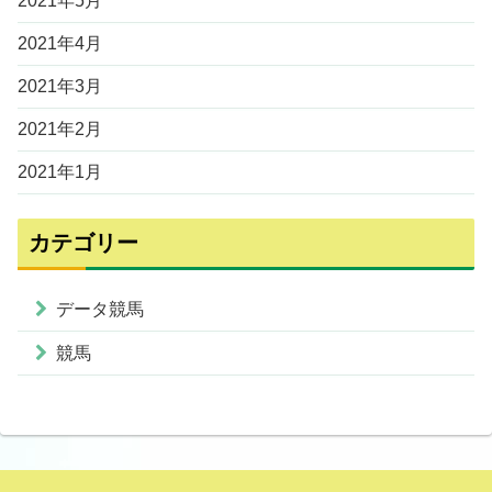
2021年5月
2021年4月
2021年3月
2021年2月
2021年1月
カテゴリー
データ競馬
競馬