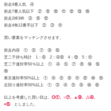
前走4番人気 ④
前走7番人気以下 ② ⑧ ⑩ ⑪ ⑫ ⑬ ⑯
前走2枠3枠 ③ ⑧ ⑫
前走4角12番手以下 ② ③ ⑪
買い要素をマッチングさせます。
前走内容 ① ⑤ ⑦ ⑨ ⑮
芝二千持ち時計 1：⑥ 2：④⑧ 4：⑬ 5：⑪
芝二千連対率50％以上 ① ④ ⑤ ⑦ ⑧ ⑭ ⑮
⑯
東京連対率50%以上 ① ④ ⑤ ⑨ ⑪ ⑫ ⑭ ⑮
左回り連対率50%以上 ① ③ ④ ⑤ ⑨ ⑭ ⑮
以上を考慮した買い目は、
◎①、○⑦、▲⑨、△④、
×⑤
としました。