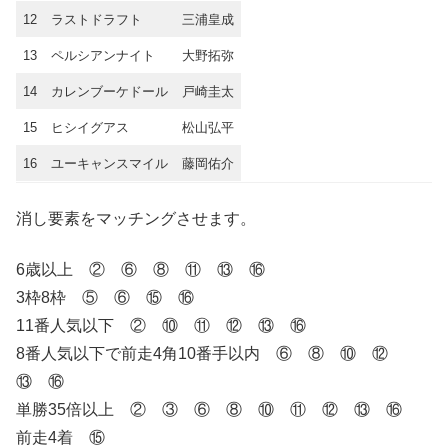
12
ラストドラフト
三浦皇成
13
ペルシアンナイト
大野拓弥
14
カレンブーケドール
戸崎圭太
15
ヒシイグアス
松山弘平
16
ユーキャンスマイル
藤岡佑介
消し要素をマッチングさせます。
6歳以上 ② ⑥ ⑧ ⑪ ⑬ ⑯
3枠8枠 ⑤ ⑥ ⑮ ⑯
11番人気以下 ② ⑩ ⑪ ⑫ ⑬ ⑯
8番人気以下で前走4角10番手以内 ⑥ ⑧ ⑩ ⑫
⑬ ⑯
単勝35倍以上 ② ③ ⑥ ⑧ ⑩ ⑪ ⑫ ⑬ ⑯
前走4着 ⑮