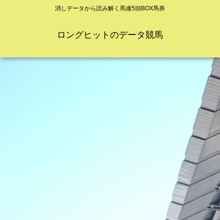
消しデータから読み解く馬連5頭BOX馬券
ロングヒットのデータ競馬