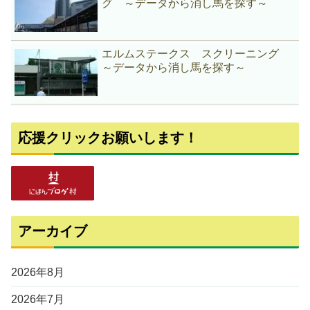
グ ～データから消し馬を探す～
エルムステークス スクリーニング
～データから消し馬を探す～
応援クリックお願いします！
アーカイブ
2026年8月
2026年7月