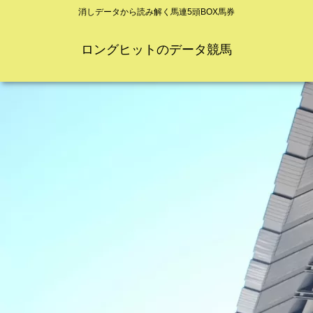
消しデータから読み解く馬連5頭BOX馬券
ロングヒットのデータ競馬