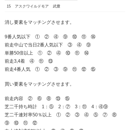
15
アスクワイルドモア
武豊
消し要素をマッチングさせます。
9番人気以下 ① ② ④ ⑨ ⑩ ⑪ ⑭
前走中山で当日2番人気以下 ③ ④ ⑨
単勝50倍以上 ① ② ④ ⑩ ⑪ ⑭
前走3,4着 ④ ⑪ ⑬
前走4番人気 ① ② ③ ⑨ ⑪ ⑫ ⑮
買い要素をマッチングさせます。
前走内容 ② ⑥ ⑧ ⑬ ⑮
芝二千持ち時計 1：⑤ 2：⑦ 3：⑪ 4：④⑨
芝二千連対率50％以上 ① ② ③ ④ ⑤ ⑦ ⑧
⑨ ⑩ ⑪ ⑫