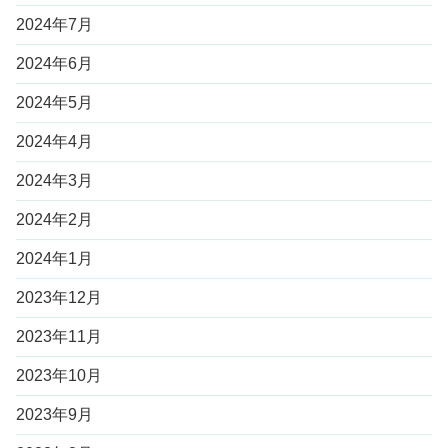
2024年7月
2024年6月
2024年5月
2024年4月
2024年3月
2024年2月
2024年1月
2023年12月
2023年11月
2023年10月
2023年9月