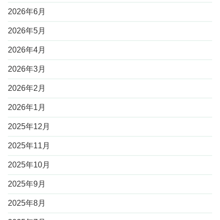
2026年6月
2026年5月
2026年4月
2026年3月
2026年2月
2026年1月
2025年12月
2025年11月
2025年10月
2025年9月
2025年8月