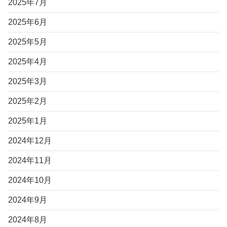
2025年7月
2025年6月
2025年5月
2025年4月
2025年3月
2025年2月
2025年1月
2024年12月
2024年11月
2024年10月
2024年9月
2024年8月