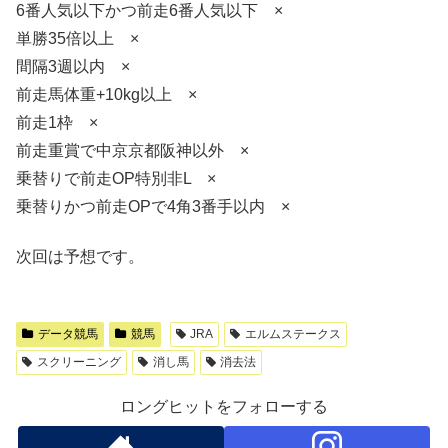
6番人気以下かつ前走6番人気以下 ×
単勝35倍以上 ×
間隔3週以内 ×
前走馬体重+10kg以上 ×
前走1枠 ×
前走重賞で中京京都阪神以外 ×
乗替りで前走OP特別非L ×
乗替りかつ前走OPで4角3番手以内 ×
次回は予想です。
データ競馬
競馬
JRA
エルムステークス
スクリーニング
消し馬
消去法
ロングヒットをフォローする