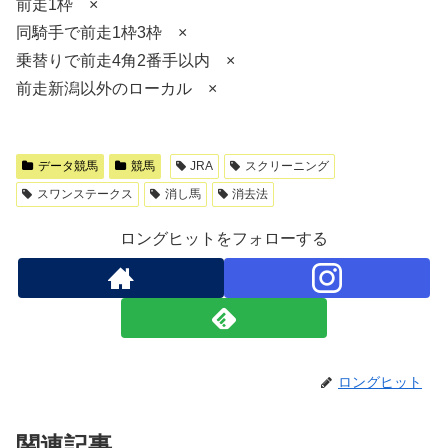
前走1枠 ×
同騎手で前走1枠3枠 ×
乗替りで前走4角2番手以内 ×
前走新潟以外のローカル ×
データ競馬
競馬
JRA
スクリーニング
スワンステークス
消し馬
消去法
ロングヒットをフォローする
ロングヒット
関連記事