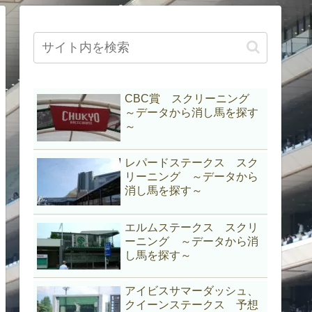
CBC賞 スクリーニング
～データから消し馬を探す
～
レパードステークス スク
リーニング ～データから
消し馬を探す～
エルムステークス スクリ
ーニング ～データから消
し馬を探す～
アイビスサマーダッシュ、
クイーンステークス 予想