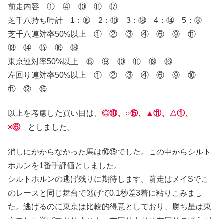
前走内容 ① ④ ⑩ ⑪ ⑰
芝千八持ち時計 1：⑮ 2：⑩ 3：⑱ 4：⑭ 5：⑧
芝千八連対率50%以上 ① ② ③ ④ ⑥ ⑨ ⑪
⑬ ⑭ ⑮ ⑯ ⑱
東京連対率50%以上 ⑥ ⑨ ⑩ ⑪ ⑬ ⑯
左回り連対率50%以上 ① ② ③ ④ ⑥ ⑨ ⑩
⑪ ⑫ ⑯
以上を考慮した買い目は、
◎⑩、○⑮、▲⑪、△①、
×⑥
としました。
消しにかからなかった馬は⑩⑮でした。この中からシルト
ホルンを1番手評価としました。
シルトホルンの逃げ残りに期待します。前走はメイSでこ
のレースと同じ舞台で逃げて0.1秒差3着に粘りこみまし
た。逃げるのに東京は比較的得意としており、勝ち星は東