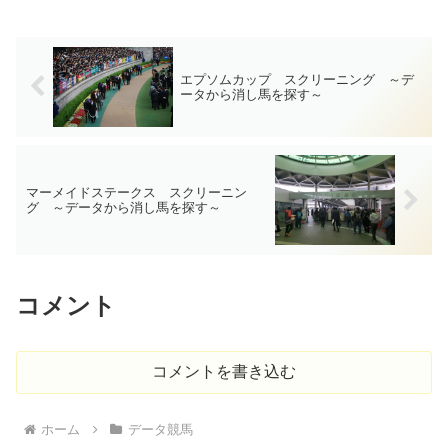
エプソムカップ スクリーニング ～デ
ータから消し馬を探す～
マーメイドステークス スクリーニン
グ ～データから消し馬を探す～
コメント
コメントを書き込む
ホーム
データ競馬