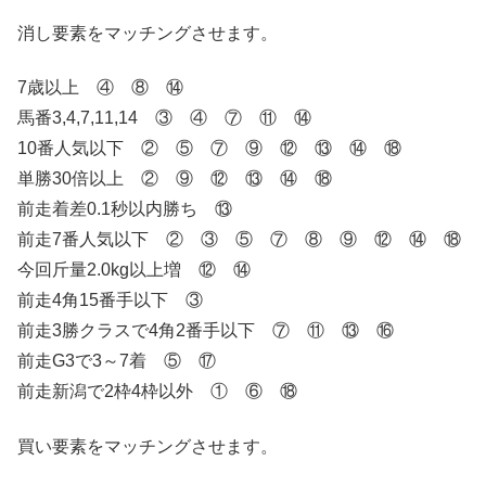
消し要素をマッチングさせます。
7歳以上 ④ ⑧ ⑭
馬番3,4,7,11,14 ③ ④ ⑦ ⑪ ⑭
10番人気以下 ② ⑤ ⑦ ⑨ ⑫ ⑬ ⑭ ⑱
単勝30倍以上 ② ⑨ ⑫ ⑬ ⑭ ⑱
前走着差0.1秒以内勝ち ⑬
前走7番人気以下 ② ③ ⑤ ⑦ ⑧ ⑨ ⑫ ⑭ ⑱
今回斤量2.0kg以上増 ⑫ ⑭
前走4角15番手以下 ③
前走3勝クラスで4角2番手以下 ⑦ ⑪ ⑬ ⑯
前走G3で3～7着 ⑤ ⑰
前走新潟で2枠4枠以外 ① ⑥ ⑱
買い要素をマッチングさせます。