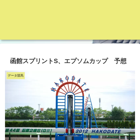
函館スプリントS、エプソムカップ 予想
データ競馬