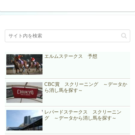
エルムステークス 予想
CBC賞 スクリーニング ～データか
ら消し馬を探す～
レパードステークス スクリーニン
グ ～データから消し馬を探す～