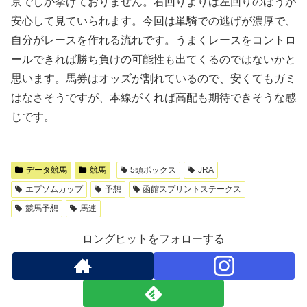
京でしか挙げておりません。右回りよりは左回りのほうが
安心して見ていられます。今回は単騎での逃げが濃厚で、
自分がレースを作れる流れです。うまくレースをコントロ
ールできれば勝ち負けの可能性も出てくるのではないかと
思います。馬券はオッズが割れているので、安くてもガミ
はなさそうですが、本線がくれば高配も期待できそうな感
じです。
データ競馬
競馬
5頭ボックス
JRA
エプソムカップ
予想
函館スプリントステークス
競馬予想
馬連
ロングヒットをフォローする