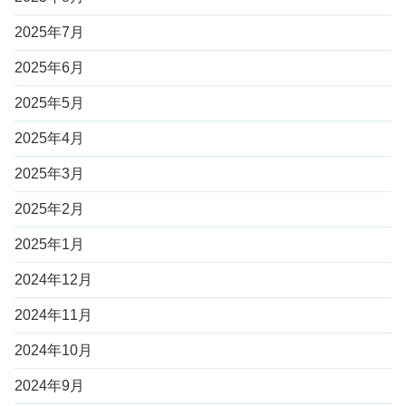
2025年7月
2025年6月
2025年5月
2025年4月
2025年3月
2025年2月
2025年1月
2024年12月
2024年11月
2024年10月
2024年9月