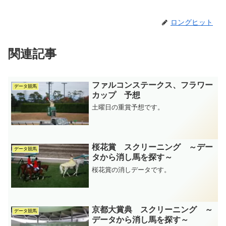
ロングヒット
関連記事
ファルコンステークス、フラワー
データ競馬
カップ 予想
土曜日の重賞予想です。
桜花賞 スクリーニング ～デー
データ競馬
タから消し馬を探す～
桜花賞の消しデータです。
京都大賞典 スクリーニング ～
データ競馬
データから消し馬を探す～