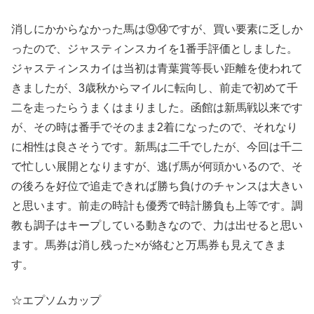
消しにかからなかった馬は⑨⑭ですが、買い要素に乏しか
ったので、ジャスティンスカイを1番手評価としました。
ジャスティンスカイは当初は青葉賞等長い距離を使われて
きましたが、3歳秋からマイルに転向し、前走で初めて千
二を走ったらうまくはまりました。函館は新馬戦以来です
が、その時は番手でそのまま2着になったので、それなり
に相性は良さそうです。新馬は二千でしたが、今回は千二
で忙しい展開となりますが、逃げ馬が何頭かいるので、そ
の後ろを好位で追走できれば勝ち負けのチャンスは大きい
と思います。前走の時計も優秀で時計勝負も上等です。調
教も調子はキープしている動きなので、力は出せると思い
ます。馬券は消し残った×が絡むと万馬券も見えてきま
す。
☆エプソムカップ