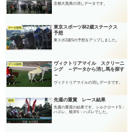
京都大賞典の消しデータです。
東京スポーツ杯2歳ステークス
データ競馬
予想
東スポ2歳Sの予想をアップしました。
ヴィクトリアマイル スクリーニ
データ競馬
ング ～データから消し馬を探す
～
ヴィクトリアマイルの消しデータです。
先週の重賞 レース結果
競馬
先週の重賞の結果です。シルクロードS：
ハズレ、根岸S：ハズレでした。