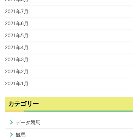
2021年7月
2021年6月
2021年5月
2021年4月
2021年3月
2021年2月
2021年1月
カテゴリー
データ競馬
競馬