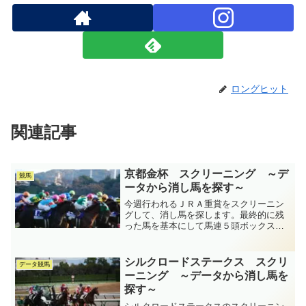
ロングヒット
関連記事
京都金杯 スクリーニング ～デ
競馬
ータから消し馬を探す～
今週行われるＪＲＡ重賞をスクリーニン
グして、消し馬を探します。最終的に残
った馬を基本にして馬連５頭ボックス馬
券に仕上げていきます。
シルクロードステークス スクリ
データ競馬
ーニング ～データから消し馬を
探す～