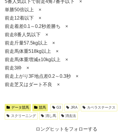
5番人気以下で前走4角7番手以下 ×
単勝50倍以上 ×
前走12着以下 ×
前走着差0.1～0.2秒差勝ち ×
前走8番人気以下 ×
前走斤量57.5kg以上 ×
前走馬体重518kg以上 ×
前走馬体重増減±10kg以上 ×
前走3枠 ×
前走上がり3F地点差0.2～0.3秒 ×
前走芝又はダート不良 ×
データ競馬
競馬
G3
JRA
カペラステークス
スクリーニング
消し馬
消去法
ロングヒットをフォローする