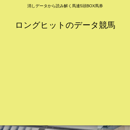
消しデータから読み解く馬連5頭BOX馬券
ロングヒットのデータ競馬