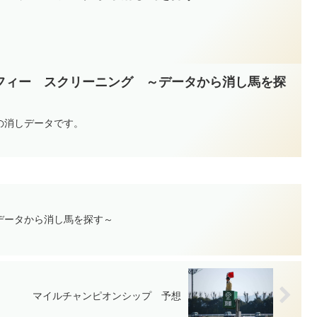
。
フィー スクリーニング ～データから消し馬を探
の消しデータです。
データから消し馬を探す～
マイルチャンピオンシップ 予想