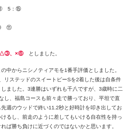
⑪ 5：⑮
⑩ ⑪
△③、×⑥
としました。
この中からニシノティアモを1番手評価としました。
、リステッドのスイートピーSを2着した後は自条件
りしました。3連勝はいずれも千八ですが、3歳時に二
題なし、福島コースも前々走で勝っており、平坦で直
先週のウッドで終い11.2秒と好時計を叩き出してお
いけるし、前走のように差してもいける自在性を持っ
ければ勝ち負けに近づくのではないかと思います。