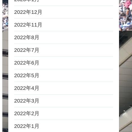
2022年12月
2022年11月
2022年8月
2022年7月
2022年6月
2022年5月
2022年4月
2022年3月
2022年2月
2022年1月