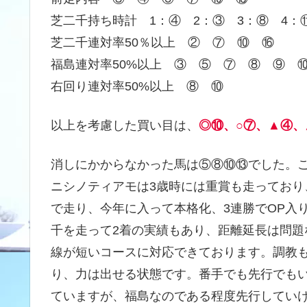
芝二千持ち時計 1：④ 2：③ 3：⑧ 4：
芝二千連対率50％以上 ② ⑦ ⑩ ⑯
福島連対率50%以上 ③ ⑤ ⑦ ⑧ ⑨ 
右回り連対率50%以上 ⑧ ⑩
以上を考慮した買い目は、
◎⑩、○⑦、▲④、
消しにかからなかった馬は⑤⑧⑩⑬でした。
ニシノティアモは3歳時には重賞も走っており
で走り、今年に入って本格化、3連勝でOP入
千を走って2着の実績もあり、距離延長は問
線が短いコースに対応できております。調教も
り、力は出せる状態です。番手でも先行でも
ていますが、福島なのである程度先行してい