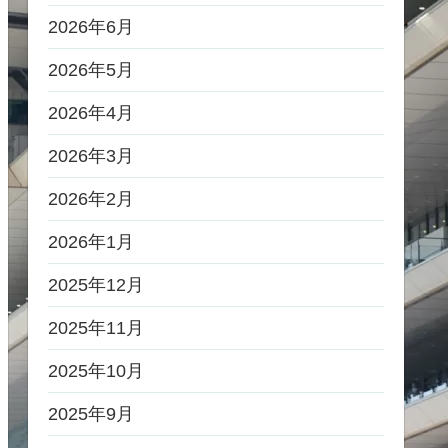
2026年6月
2026年5月
2026年4月
2026年3月
2026年2月
2026年1月
2025年12月
2025年11月
2025年10月
2025年9月