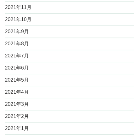
2021年11月
2021年10月
2021年9月
2021年8月
2021年7月
2021年6月
2021年5月
2021年4月
2021年3月
2021年2月
2021年1月