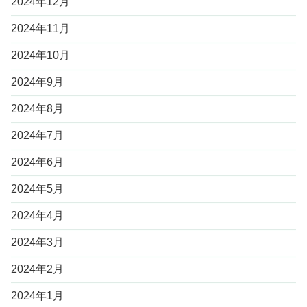
2024年12月
2024年11月
2024年10月
2024年9月
2024年8月
2024年7月
2024年6月
2024年5月
2024年4月
2024年3月
2024年2月
2024年1月