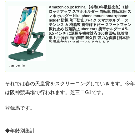
Amazon.co.jp: Ichiha 【令和3年最新改良】1秒
ロックアップ スマホホルダー 自転車 自転車用 ス
マホ ホルダー bike phone mount smartphone
holder 防振 落下防止 バイク スマホホルダー ス
テンレス ＆ 樹脂製 携帯ほるだー スマートフォン
振れ止め 脱落防止 uber eats 携帯ホルダー 4.5-
6.5 インチ に適用多機種対応 360度回転 脱着簡
単 片手操作 自由調節 耐久性 強力な保護 [日本語
説明書付き] : スポーツ＆アウトドア
Amazon.co.jp: Ichiha 【令和3年最新改良】1秒ロックアッ
プ スマホホルダー 自転車 自転車用 スマホ ホルダー bike
phone mount smartphone holder 防振 落下防止 バイク ス
マホホルダー...
amzn.to
それでは春の天皇賞をスクリーニングしていきます。今年
は阪神競馬場で行われます。芝三二G1です。
登録馬です。
◆年齢別集計