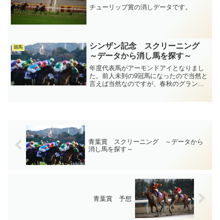
チューリップ賞の消しデータです。
シンザン記念 スクリーニング
競馬
～データから消し馬を探す～
年度代表馬がアーモンドアイとなりまし
た。前人未到の9冠馬になったので当然と
言えば当然なのですが、春秋のグランプ
リを制したクロノジェネシスも捨てがた
かったのか、特別賞となっております。
実際どちらがなってもおかしくはなかっ
たのかなと思います。一...
青葉賞 スクリーニング ～データから
消し馬を探す～
青葉賞 予想