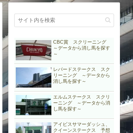
CBC賞 スクリーニング
～データから消し馬を探す
～
レパードステークス スク
リーニング ～データから
消し馬を探す～
エルムステークス スクリ
ーニング ～データから消
し馬を探す～
アイビスサマーダッシュ、
クイーンステークス 予想