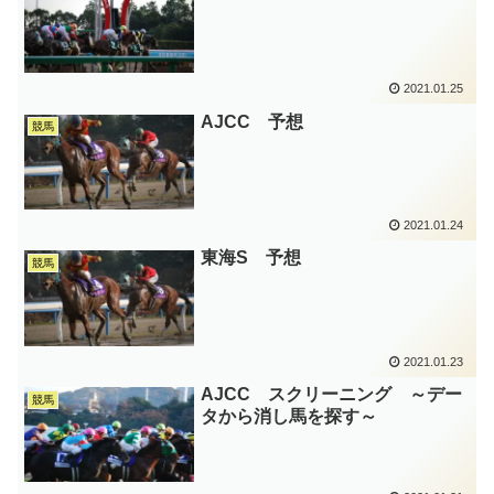
2021.01.25
AJCC 予想
競馬
2021.01.24
東海S 予想
競馬
2021.01.23
AJCC スクリーニング ～デー
競馬
タから消し馬を探す～