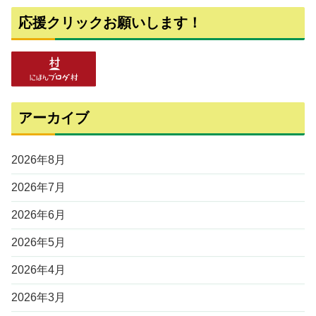
応援クリックお願いします！
アーカイブ
2026年8月
2026年7月
2026年6月
2026年5月
2026年4月
2026年3月