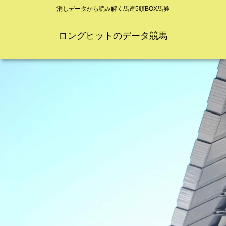
消しデータから読み解く馬連5頭BOX馬券
ロングヒットのデータ競馬