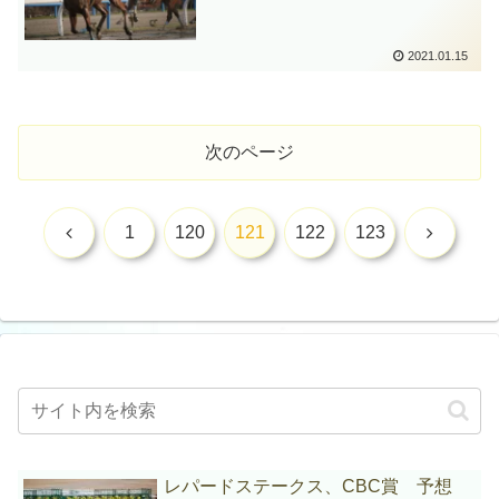
2021.01.15
次のページ
前
次
1
120
121
122
123
へ
へ
レパードステークス、CBC賞 予想