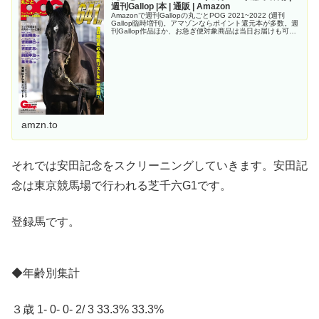
週刊Gallop |本 | 通販 | Amazon
Amazonで週刊Gallopの丸ごとPOG 2021~2022 (週刊
Gallop臨時増刊)。アマゾンならポイント還元本が多数。週
刊Gallop作品ほか、お急ぎ便対象商品は当日お届けも可
能。また丸ごとPOG 2021~2022 (週刊Ga...
amzn.to
それでは安田記念をスクリーニングしていきます。安田記
念は東京競馬場で行われる芝千六G1です。
登録馬です。
◆年齢別集計
３歳 1- 0- 0- 2/ 3 33.3% 33.3%