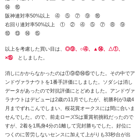
⑭ ⑯
阪神連対率50%以上 ④ ⑤ ⑦ ⑨ ⑯
右回り連対率50%以上 ① ② ④ ⑤ ⑦ ⑧ ⑨
⑩ ⑬ ⑭ ⑮
以上を考慮した買い目は、
◎⑨、○④、▲⑭、△①、
×⑮
としました。
消しにかからなかったのは①⑨⑫⑭⑮でした。その中でア
ンドヴァラナウトを1番手評価にしました。ソダシは消し
データがあったので対抗評価にとどめました。アンドヴァ
ラナウトはデビューは2歳の11月でしたが、初勝利が3歳4
月までずれこんでしまい、桜花賞オークスには間に合いま
せんでした。ので、前走ローズSは重賞初挑戦だったので
すが、2着を1馬身4分の1離して完封勝ちでした。好位に
つくのに苦労しないセンスに加えて上がりも33秒台が出