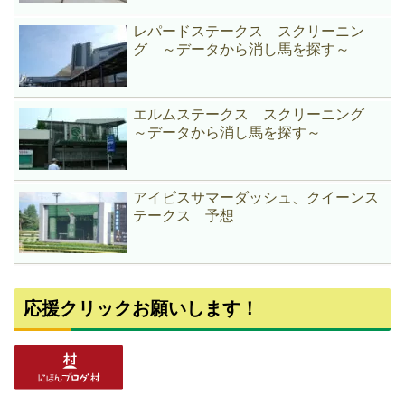
レパードステークス スクリーニン
グ ～データから消し馬を探す～
エルムステークス スクリーニング
～データから消し馬を探す～
アイビスサマーダッシュ、クイーンス
テークス 予想
応援クリックお願いします！