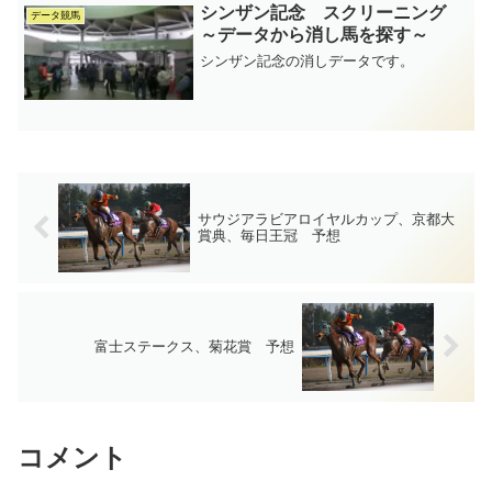
シンザン記念 スクリーニング
データ競馬
～データから消し馬を探す～
シンザン記念の消しデータです。
サウジアラビアロイヤルカップ、京都大
賞典、毎日王冠 予想
富士ステークス、菊花賞 予想
コメント