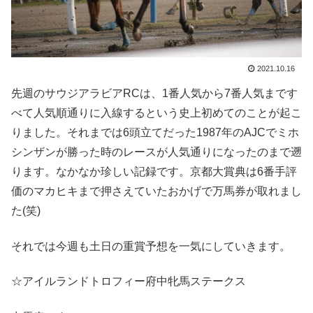
2021.10.16
先週のサウジアラビアRCは、1番人気から7番人気まです
べて人気順通りに入線するという史上初めてのことが起こ
りました。それまでは6頭立てだった1987年のAJCでミホ
シンザンが勝った時のレースが人気通りになったのまで遡
ります。なかなか珍しい記録です。京都大賞典は6番手評
価のマカヒキまで押さえていたおかげで万馬券が取れまし
た(笑)
それでは今週も土日の重賞予想を一気にしていきます。
☆アイルランドトロフィー府中牝馬ステークス