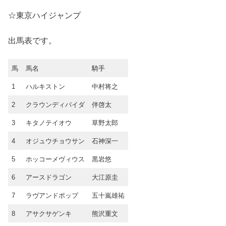
☆東京ハイジャンプ
出馬表です。
馬
馬名
騎手
1
ハルキストン
中村将之
2
クラウンディバイダ
伴啓太
3
キタノテイオウ
草野太郎
4
オジュウチョウサン
石神深一
5
ホッコーメヴィウス
黒岩悠
6
アースドラゴン
大江原圭
7
ラヴアンドポップ
五十嵐雄祐
8
アサクサゲンキ
熊沢重文