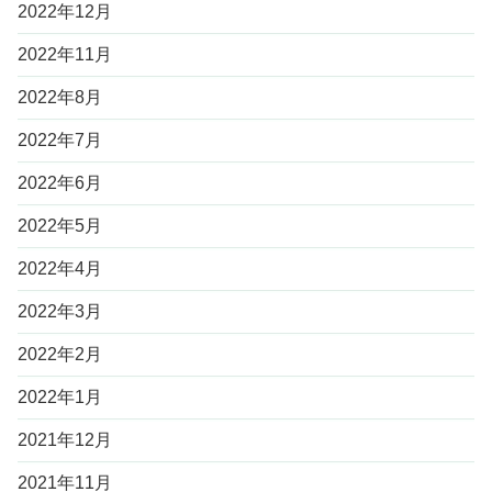
2022年12月
2022年11月
2022年8月
2022年7月
2022年6月
2022年5月
2022年4月
2022年3月
2022年2月
2022年1月
2021年12月
2021年11月