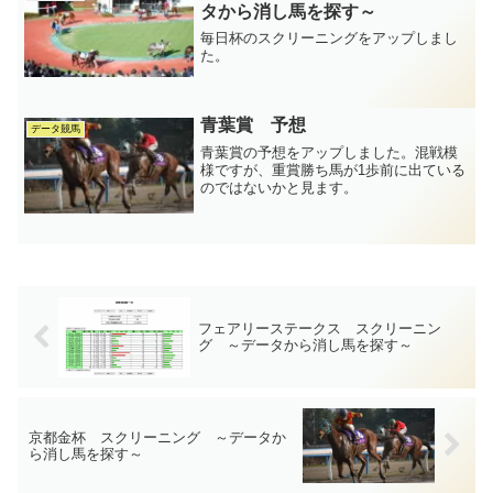
タから消し馬を探す～
毎日杯のスクリーニングをアップしまし
た。
青葉賞 予想
データ競馬
青葉賞の予想をアップしました。混戦模
様ですが、重賞勝ち馬が1歩前に出ている
のではないかと見ます。
フェアリーステークス スクリーニン
グ ～データから消し馬を探す～
京都金杯 スクリーニング ～データか
ら消し馬を探す～