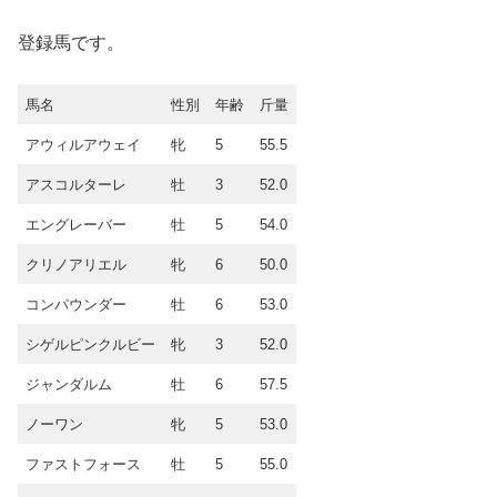
登録馬です。
馬名
性別
年齢
斤量
アウィルアウェイ
牝
5
55.5
アスコルターレ
牡
3
52.0
エングレーバー
牡
5
54.0
クリノアリエル
牝
6
50.0
コンパウンダー
牡
6
53.0
シゲルピンクルビー
牝
3
52.0
ジャンダルム
牡
6
57.5
ノーワン
牝
5
53.0
ファストフォース
牡
5
55.0