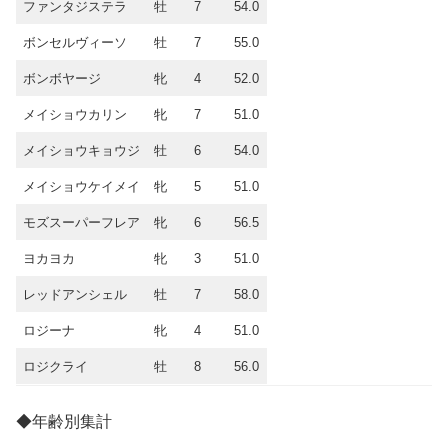
ファンタジステラ
牡
7
54.0
ボンセルヴィーソ
牡
7
55.0
ボンボヤージ
牝
4
52.0
メイショウカリン
牝
7
51.0
メイショウキョウジ
牡
6
54.0
メイショウケイメイ
牝
5
51.0
モズスーパーフレア
牝
6
56.5
ヨカヨカ
牝
3
51.0
レッドアンシェル
牡
7
58.0
ロジーナ
牝
4
51.0
ロジクライ
牡
8
56.0
◆年齢別集計