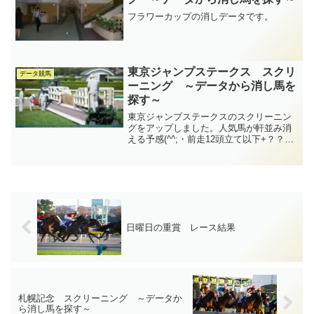
フラワーカップの消しデータです。
東京ジャンプステークス スクリ
データ競馬
ーニング ～データから消し馬を
探す～
東京ジャンプステークスのスクリーニン
グをアップしました。人気馬が軒並み消
える予感(^^;・前走12頭立て以下+？？？
（0-0-0-15）
日曜日の重賞 レース結果
札幌記念 スクリーニング ～データか
ら消し馬を探す～