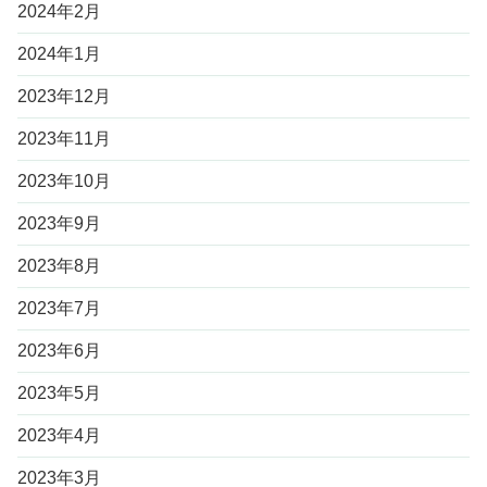
2024年2月
2024年1月
2023年12月
2023年11月
2023年10月
2023年9月
2023年8月
2023年7月
2023年6月
2023年5月
2023年4月
2023年3月