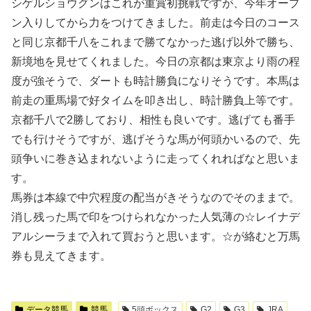
シゲルショウグンはこれが重賞初挑戦ですが、今年オープ
ン入りしてから力をつけてきました。前走は今日のコース
と同じ京都千八をこれまで勝てなかった逃げ以外で勝ち、
新境地を見せてくれました。今日の京都は東京より雨の程
度が強そうで、ダートも時計勝負になりそうです。本馬は
前走の重馬場で好タイムを叩き出し、時計勝負上等です。
京都千八で2勝しており、相性も良いです。逃げても番手
でも行けそうですが、逃げそうな馬が何頭かいるので、先
頭争いに巻き込まれないように走ってくれればなと思いま
す。
馬券は本線で中穴程度の配当がきそうなのでそのままで。
消し残った馬で印をつけられなかった人気薄の☆レイナデ
アルシーラまで入れて買おうと思います。☆が絡むと万馬
券も見えてきます。
データ競馬
競馬
5頭ボックス
G2
G3
JRA