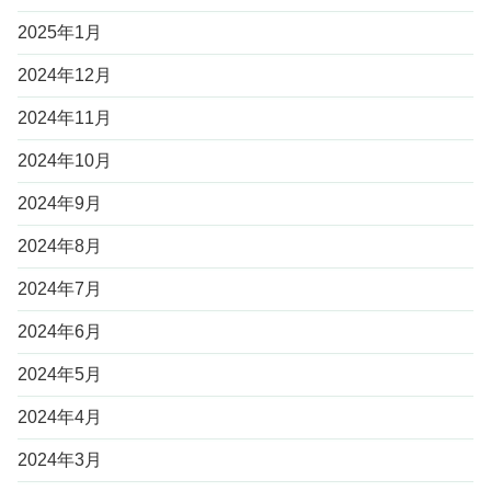
2025年1月
2024年12月
2024年11月
2024年10月
2024年9月
2024年8月
2024年7月
2024年6月
2024年5月
2024年4月
2024年3月