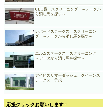
CBC賞 スクリーニング ～データか
ら消し馬を探す～
レパードステークス スクリーニン
グ ～データから消し馬を探す～
エルムステークス スクリーニング
～データから消し馬を探す～
アイビスサマーダッシュ、クイーンス
テークス 予想
応援クリックお願いします！