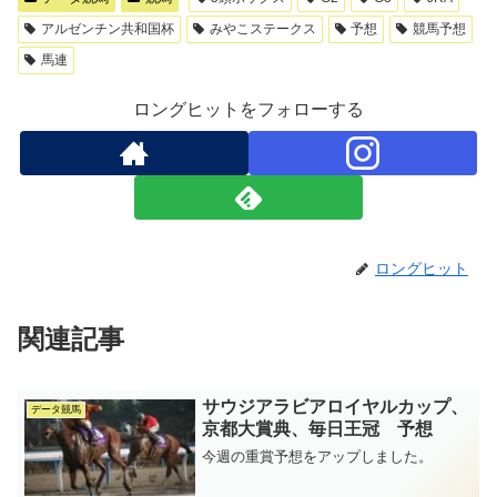
アルゼンチン共和国杯
みやこステークス
予想
競馬予想
馬連
ロングヒットをフォローする
ロングヒット
関連記事
サウジアラビアロイヤルカップ、
データ競馬
京都大賞典、毎日王冠 予想
今週の重賞予想をアップしました。