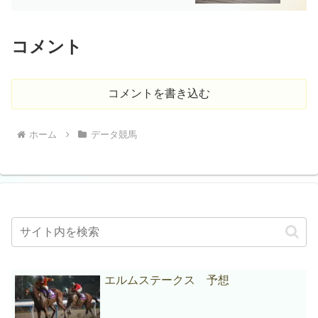
コメント
コメントを書き込む
ホーム
データ競馬
エルムステークス 予想