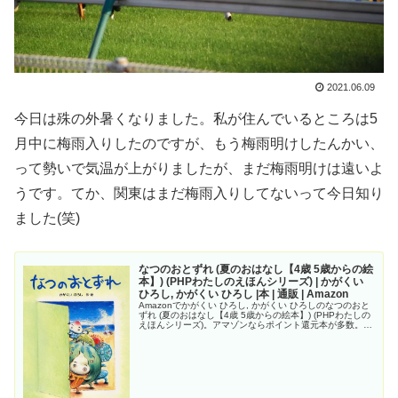
2021.06.09
今日は殊の外暑くなりました。私が住んでいるところは5
月中に梅雨入りしたのですが、もう梅雨明けしたんかい、
って勢いで気温が上がりましたが、まだ梅雨明けは遠いよ
うです。てか、関東はまだ梅雨入りしてないって今日知り
ました(笑)
なつのおとずれ (夏のおはなし【4歳 5歳からの絵
本】) (PHPわたしのえほんシリーズ) | かがくい
ひろし, かがくい ひろし |本 | 通販 | Amazon
Amazonでかがくい ひろし, かがくい ひろしのなつのおと
ずれ (夏のおはなし【4歳 5歳からの絵本】) (PHPわたしの
えほんシリーズ)。アマゾンならポイント還元本が多数。か
がくい ひろし, かがくい ひろし作品ほか、お急ぎ便対象商
品...