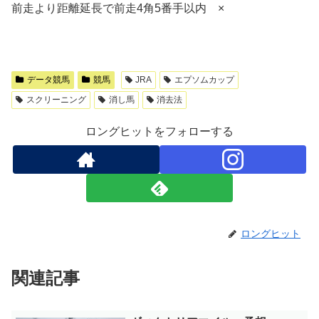
前走より距離延長で前走4角5番手以内 ×
データ競馬
競馬
JRA
エプソムカップ
スクリーニング
消し馬
消去法
ロングヒットをフォローする
ロングヒット
関連記事