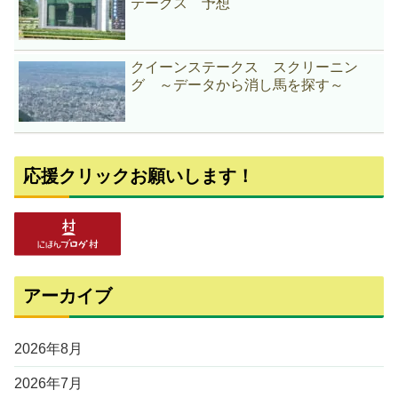
テークス 予想
クイーンステークス スクリーニン
グ ～データから消し馬を探す～
応援クリックお願いします！
アーカイブ
2026年8月
2026年7月