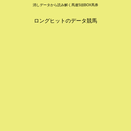
消しデータから読み解く馬連5頭BOX馬券
ロングヒットのデータ競馬