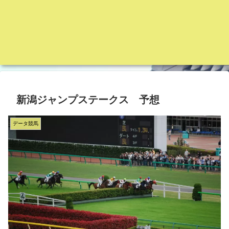
新潟ジャンプステークス 予想
データ競馬