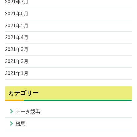
2021年7月
2021年6月
2021年5月
2021年4月
2021年3月
2021年2月
2021年1月
カテゴリー
データ競馬
競馬