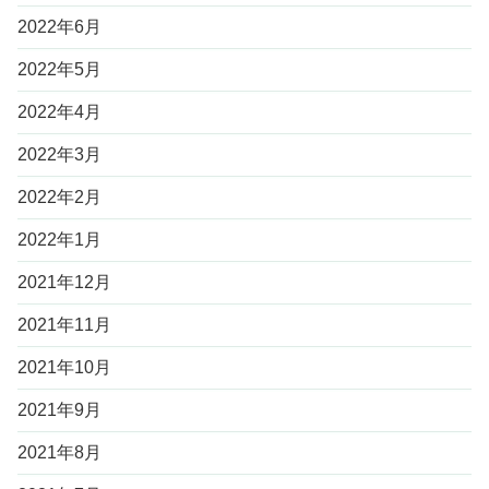
2022年6月
2022年5月
2022年4月
2022年3月
2022年2月
2022年1月
2021年12月
2021年11月
2021年10月
2021年9月
2021年8月