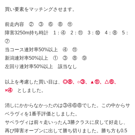
買い要素をマッチングさせます。
前走内容 ② ③ ⑥ ⑧ ⑪
障害3250m持ち時計 1：④ 2：⑪ 3：⑩ 4：⑧ 5：
⑦
当コース連対率50%以上 ④ ⑪
新潟連対率50%以上 ① ③ ⑧ ⑨
左回り連対率50%以上 該当なし
以上を考慮した買い目は、
◎⑧、○③、▲⑪、△⑥、
×④
としました。
消しにかからなかったのは③④⑥⑧でした。この中からサ
ベラヴィを1番手評価としました。
サベラヴィは前々走いったん3勝クラスに戻して好走し、
再び障害オープンに出して勝ち切りました。勝ち方も0.5