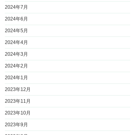
2024年7月
2024年6月
2024年5月
2024年4月
2024年3月
2024年2月
2024年1月
2023年12月
2023年11月
2023年10月
2023年9月