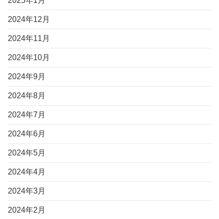
2025年1月
2024年12月
2024年11月
2024年10月
2024年9月
2024年8月
2024年7月
2024年6月
2024年5月
2024年4月
2024年3月
2024年2月