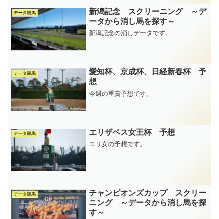
新潟記念 スクリーニング ～デ
データ競馬
ータから消し馬を探す～
新潟記念の消しデータです。
愛知杯、京成杯、日経新春杯 予
データ競馬
想
今週の重賞予想です。
エリザベス女王杯 予想
データ競馬
エリ女の予想です。
チャンピオンズカップ スクリー
データ競馬
ニング ～データから消し馬を探
す～