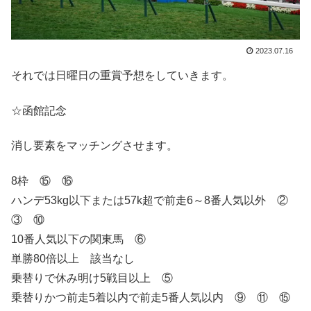
2023.07.16
それでは日曜日の重賞予想をしていきます。
☆函館記念
消し要素をマッチングさせます。
8枠 ⑮ ⑯
ハンデ53kg以下または57k超で前走6～8番人気以外 ②
③ ⑩
10番人気以下の関東馬 ⑥
単勝80倍以上 該当なし
乗替りで休み明け5戦目以上 ⑤
乗替りかつ前走5着以内で前走5番人気以内 ⑨ ⑪ ⑮