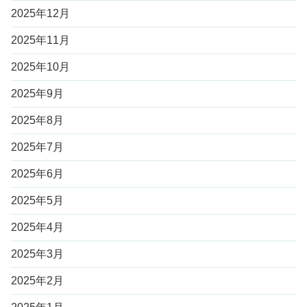
2025年12月
2025年11月
2025年10月
2025年9月
2025年8月
2025年7月
2025年6月
2025年5月
2025年4月
2025年3月
2025年2月